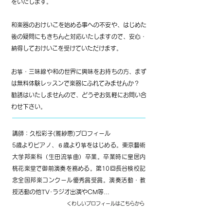
をいたします。​
和楽器のおけいこを始める事への不安や、はじめた
後の疑問にもきちんと対応いたしますので、安心・
納得しておけいこを受けていただけます。
お箏・三味線や和の世界に興味をお持ちの方、まず
は無料体験レッスンで楽器にふれてみませんか？
勧誘はいたしませんので、どうぞお気軽にお問い合
わせ下さい。
講師：久松彩子(雅紗恵)プロフィール
5歳よりピアノ、６歳より箏をはじめる。東京藝術
大学邦楽科（生田流箏曲）卒業。卒業時に皇居内
桃花楽堂で御前演奏を務める。第10回長谷検校記
念全国邦楽コンクール優秀賞受賞​。演奏活動・教
授活動の他
TV･ラジオ出演やCM等…
くわしいプロフィールはこちらから