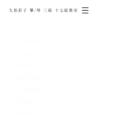
久松彩子 箏/琴 三絃 十七絃教室
Ayako
Hisamatsu
Koto
Syamisen
17genkoto
Music
Lesson