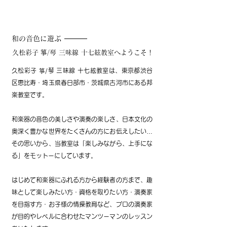
和の音色に遊ぶ
久松彩子
箏/琴 三味線 十七絃教室へようこそ！
久松彩子 箏/琴 三味線 十七絃教室は、東京都渋谷
区恵比寿・埼玉県春日部市・茨城県古河市にある邦
楽教室です。
和楽器の音色の美しさや演奏の楽しさ、日本文化の
奥深く豊かな世界をたくさんの方にお伝えしたい…
その思いから、当教室は「楽しみながら、上手にな
る」をモットーにしています。
はじめて和楽器にふれる方から経験者の方まで、趣
味として楽しみたい方・資格を取りたい方・演奏家
を目指す方・お子様の情操教育など、プロの演奏家
が目的やレベルに合わせたマンツーマンのレッスン