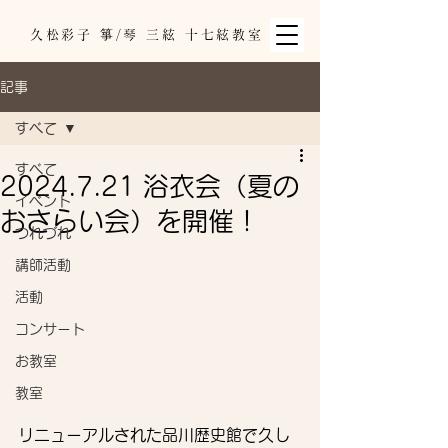
久松彩子 箏/琴 三絃 十七絃教室
記事
すべて
すべて
2024.7.21 浴衣会（夏の
イベント
おさらい会）を開催！
つれづれ
講師活動
活動
コンサート
お教室
教室
リニューアルされた品川歴史館で久し