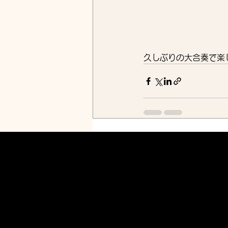
久しぶりの大合奏で楽
最新記事
Ayako
Hisamatsu
Koto
Syamisen