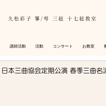
久松彩子 箏/琴 三絃 十七絃教室
れ
講師活動
活動
コンサート
お教室
.30 日本三曲協会定期公演 春季三曲
す