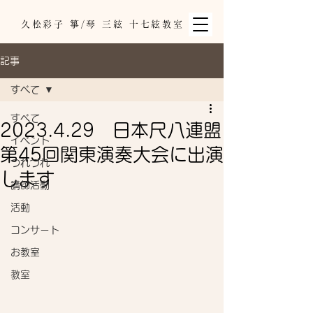
久松彩子 箏/琴 三絃 十七絃教室
記事
すべて
すべて
2023.4.29 日本尺八連盟
イベント
第45回関東演奏大会に出演
つれづれ
します
講師活動
活動
コンサート
お教室
教室