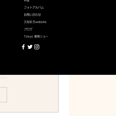
料金
フォトアルバム
お問い合わせ
久松彩子website
ブログ
Tokyo 着物ショー
松彩子 箏/琴 三味線 十七絃教室
線 十七絃教室 All Right Reserved.
26.4.17〜19 東京キモ