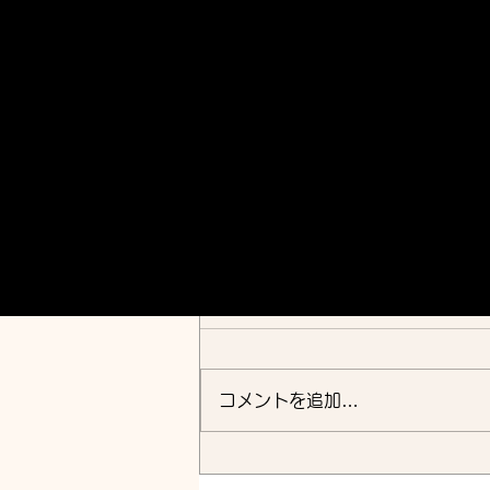
Hisamatsu
Koto
Syamisen
Music
Lesson
コメント
コメントを追加…
2026.8.4 パリ・サン＝ジ