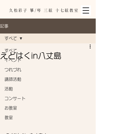
久松彩子 箏/琴 三絃 十七絃教室
記事
すべて
すべて
えどはくin八丈島
イベント
つれづれ
講師活動
活動
コンサート
お教室
教室